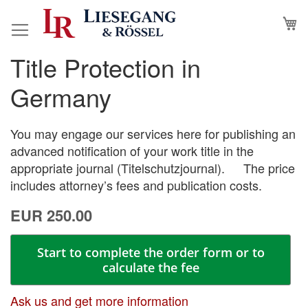
Skip
M
to
Content
Title Protection in
Skip
Skip
to
to
Germany
the
the
end
beginning
of
of
You may engage our services here for publishing an
the
the
advanced notification of your work title in the
images
images
appropriate journal (Titelschutzjournal). The price
gallery
gallery
includes attorney’s fees and publication costs.
EUR 250.00
Start to complete the order form or to
calculate the fee
Ask us and get more information