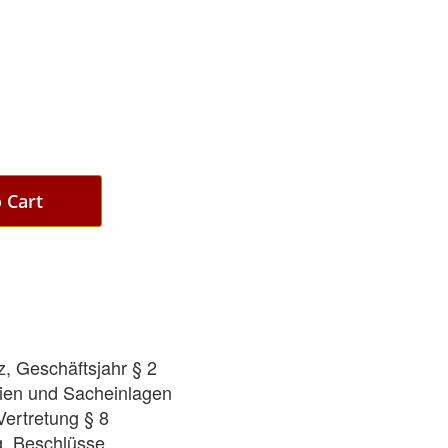
ges
ry
 Cart
, Geschäftsjahr § 2
ien und Sacheinlagen
ertretung § 8
g, Beschlüsse,