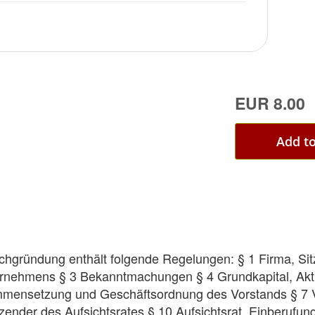
ima
galle
EUR 8.00
Add to
hgründung enthält folgende Regelungen: § 1 Firma, Sitz
rnehmens § 3 Bekanntmachungen § 4 Grundkapital, Akt
mensetzung und Geschäftsordnung des Vorstands § 7 V
tzender des Aufsichtsrates § 10 Aufsichtsrat, Einberufun