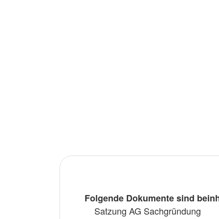
Folgende
Dokumente
Folgende Dokumente sind beinh
sind
Satzung AG Sachgründung
beinhaltet: