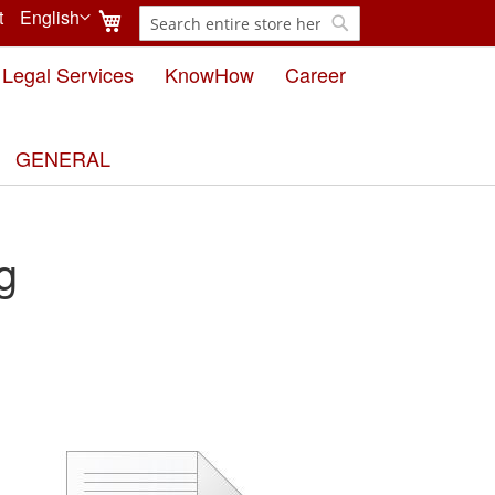
My Cart
t
English
Search
Language
Search
Legal Services
KnowHow
Career
GENERAL
g