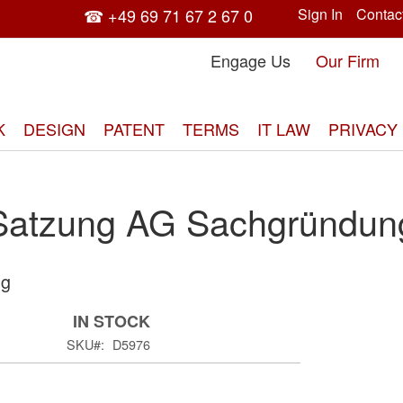
☎ +49 69 71 67 2 67 0
Sign In
Contac
Engage Us
Our Firm
K
DESIGN
PATENT
TERMS
IT LAW
PRIVACY
Satzung AG Sachgründun
ng
Skip
to
IN STOCK
the
SKU
D5976
end
of
the