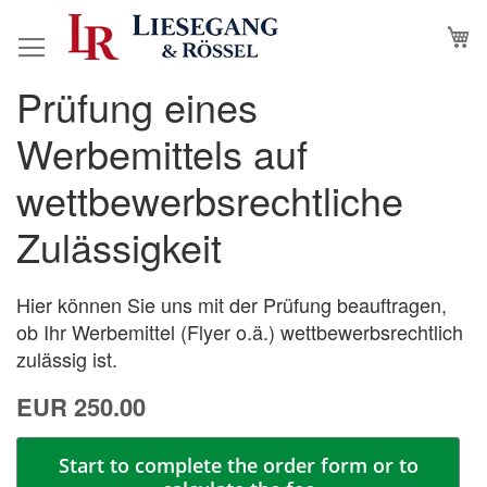
Skip
M
to
Content
Prüfung eines
Skip
Skip
to
to
Werbemittels auf
the
the
end
beginning
wettbewerbsrechtliche
of
of
the
the
Zulässigkeit
images
images
gallery
gallery
Hier können Sie uns mit der Prüfung beauftragen,
ob Ihr Werbemittel (Flyer o.ä.) wettbewerbsrechtlich
zulässig ist.
EUR 250.00
Start to complete the order form or to