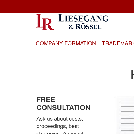
Skip
to
Content
COMPANY FORMATION
TRADEMAR
FREE
CONSULTATION
Ask us about costs,
proceedings, best
strategies. An initial