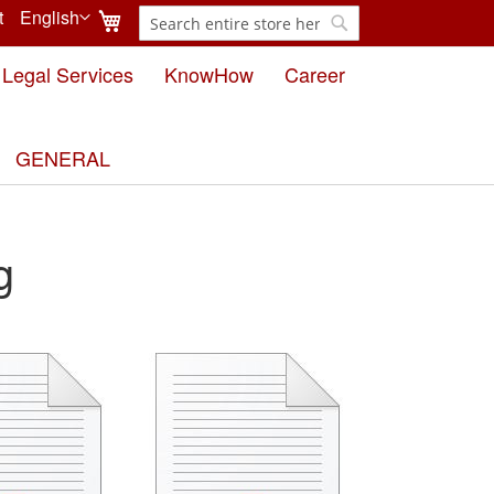
My Cart
t
English
Search
Language
Search
Legal Services
KnowHow
Career
GENERAL
g