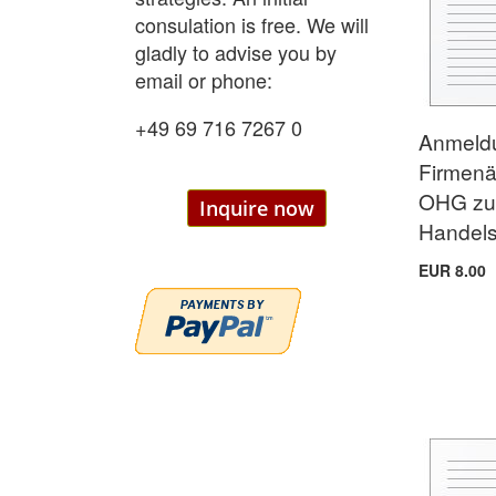
consulation is free. We will
gladly to advise you by
email or phone:
+49 69 716 7267 0
Anmeld
Firmenä
OHG z
Inquire now
Handels
EUR 8.00