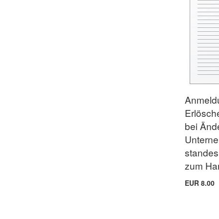
Anmeld
Erlösch
bei Änd
Untern
stande
zum Han
EUR 8.00