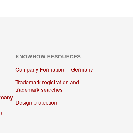
KNOWHOW RESOURCES
Company Formation in Germany
E
Trademark registration and
U
trademark searches
rmany
Design protection
n