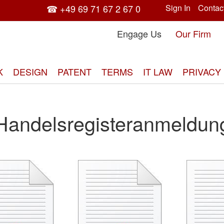
☎ +49 69 71 67 2 67 0
Sign In
Contac
Engage Us
Our Firm
K
DESIGN
PATENT
TERMS
IT LAW
PRIVACY
Handelsregisteranmeldun