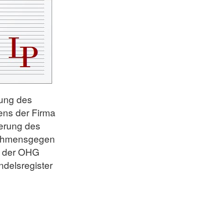
ung des
ens der Firma
erung des
ehmensgegen
s der OHG
delsregister