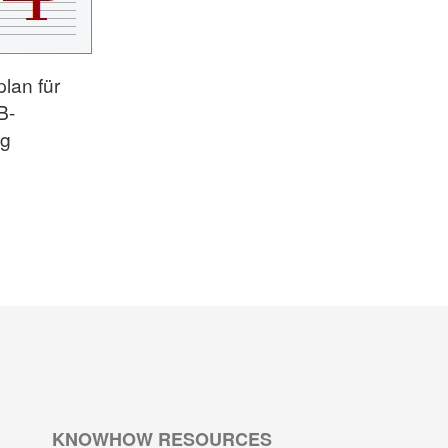
lan für
B-
ag
KNOWHOW RESOURCES