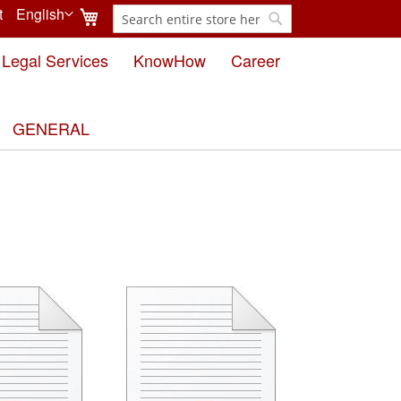
My Cart
t
English
Search
Language
Search
Legal Services
KnowHow
Career
GENERAL