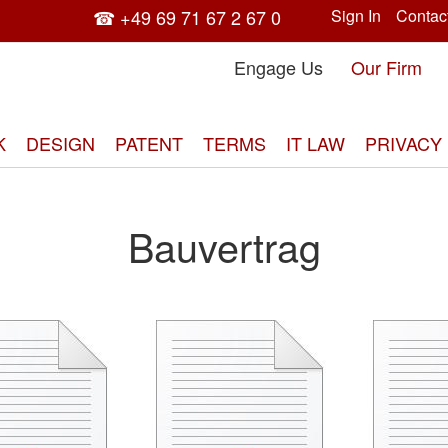
☎ +49 69 71 67 2 67 0
Sign In
Contac
Engage Us
Our Firm
K
DESIGN
PATENT
TERMS
IT LAW
PRIVACY
Bauvertrag