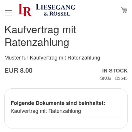
Skip
M
to
Content
Kaufvertrag mit
Skip
Skip
to
to
Ratenzahlung
the
the
end
beginning
of
of
Muster für Kaufvertrag mit Ratenzahlung
the
the
EUR 8.00
images
images
IN STOCK
gallery
gallery
SKU
D3545
Folgende
Folgende Dokumente sind beinhaltet:
Dokumente
sind
Kaufvertrag mit Ratenzahlung
beinhaltet: