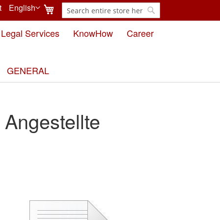
My Cart
t
English
Search
Language
Search
Legal Services
KnowHow
Career
GENERAL
 Angestellte