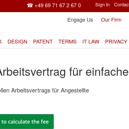
☎ +49 69 71 67 2 67 0
Sign In
Contac
Engage Us
Our Firm
K
DESIGN
PATENT
TERMS
IT LAW
PRIVACY
Arbeitsvertrag für einfache
ellen Arbeitsvertrags für Angestellte
Skip
to
the
end
of
to calculate the fee
the