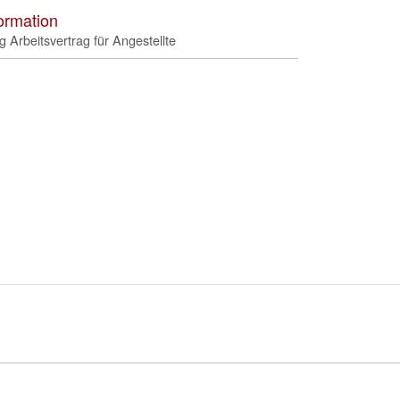
ima
ormation
galle
g Arbeitsvertrag für Angestellte
Skip
to
the
begi
of
the