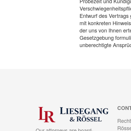
Probezeit und Kündigun
Verschwiegenheitspfl
Entwurf des Vertrags 
mit konkreten Hinwei
der uns von Ihnen er
Gesetzgebung formulier
unberechtigte Ansprü
CON
Recht
Rösse
Our attorneys are board-