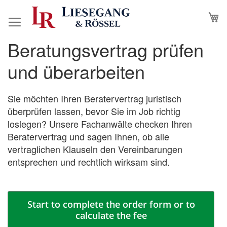
Skip
M
to
Content
Beratungsvertrag prüfen
Skip
Skip
to
to
und überarbeiten
the
the
end
beginning
of
of
Sie möchten Ihren Beratervertrag juristisch
the
the
überprüfen lassen, bevor Sie im Job richtig
images
images
loslegen? Unsere Fachanwälte checken Ihren
gallery
gallery
Beratervertrag und sagen Ihnen, ob alle
vertraglichen Klauseln den Vereinbarungen
entsprechen und rechtlich wirksam sind.
Start to complete the order form or to
calculate the fee